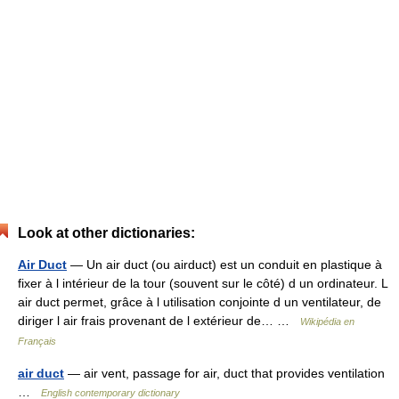
Look at other dictionaries:
Air Duct
— Un air duct (ou airduct) est un conduit en plastique à
fixer à l intérieur de la tour (souvent sur le côté) d un ordinateur. L
air duct permet, grâce à l utilisation conjointe d un ventilateur, de
diriger l air frais provenant de l extérieur de… …
Wikipédia en
Français
air duct
— air vent, passage for air, duct that provides ventilation
…
English contemporary dictionary