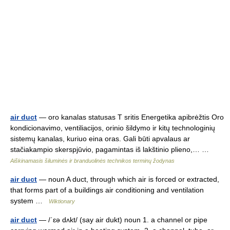
air duct
— oro kanalas statusas T sritis Energetika apibrėžtis Oro
kondicionavimo, ventiliacijos, orinio šildymo ir kitų technologinių
sistemų kanalas, kuriuo eina oras. Gali būti apvalaus ar
stačiakampio skerspjūvio, pagamintas iš lakštinio plieno,… …
Aiškinamasis šiluminės ir branduolinės technikos terminų žodynas
air duct
— noun A duct, through which air is forced or extracted,
that forms part of a buildings air conditioning and ventilation
system …
Wiktionary
air duct
— /ˈɛə dʌkt/ (say air dukt) noun 1. a channel or pipe