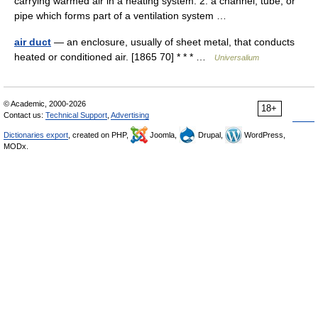
carrying warmed air in a heating system. 2. a channel, tube, or
pipe which forms part of a ventilation system …
air duct
— an enclosure, usually of sheet metal, that conducts
heated or conditioned air. [1865 70] * * * …
Universalium
© Academic, 2000-2026
18+
Contact us:
Technical Support
,
Advertising
Dictionaries export
, created on PHP,
Joomla,
Drupal,
WordPress,
MODx.