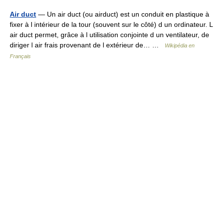
Air duct
— Un air duct (ou airduct) est un conduit en plastique à
fixer à l intérieur de la tour (souvent sur le côté) d un ordinateur. L
air duct permet, grâce à l utilisation conjointe d un ventilateur, de
diriger l air frais provenant de l extérieur de… …
Wikipédia en
Français