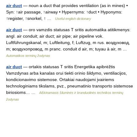
air duct
— noun a duct that provides ventilation (as in mines) •
Syn: ↑air passage, ↑airway • Hypernyms: ↑duct • Hyponyms:
↑register, ↑snorkel, ↑ …
Useful english dictionary
air duct
— oro vamzdis statusas T sritis automatika atitikmenys:
angl. air conduit; air duct; air pipe; air pipeline vok.
Luftführungskanal, m; Luftleitung, f; Luftzug, m rus. воздуховод,
m; воздухопровод, m pranc. conduit d air, m; tuyau à air, m …
Automatikos terminų žodynas
air duct
— ortakis statusas T sritis Energetika apibrėžtis
Vamzdynas arba kanalas orui tiekti orinio šildymo, ventiliacijos,
kondicionavimo sistemose. Ortakiai naudojami įvairiems
technologiniams tikslams, pvz., pneumatinio transporto sistemose
biriosioms… …
Aiškinamasis šiluminės ir branduolinės technikos terminų
žodynas