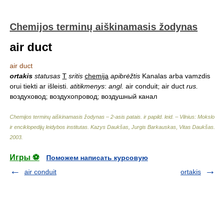
Chemijos terminų aiškinamasis žodynas
air duct
air duct
ortakis
statusas
T
sritis
chemija
apibrėžtis
Kanalas arba vamzdis
orui tiekti ar išleisti.
atitikmenys
:
angl.
air conduit; air duct
rus.
воздуховод; воздухопровод; воздушный канал
Chemijos terminų aiškinamasis žodynas – 2-asis patais. ir papild. leid. – Vilnius: Mokslo
ir enciklopedijų leidybos institutas
.
Kazys Daukšas, Jurgis Barkauskas, Vitas Daukšas
.
2003
.
Игры ⚽
Поможем написать курсовую
air conduit
ortakis